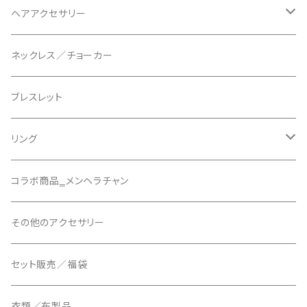
ヘアアクセサリー
天使の羽クリップ
ネックレス／チョーカー
悪魔の羽クリップ
ブレスレット
組紐シリーズ
リング
リボンバレッタシリーズ
アーマーリング【AMRG】
コラボ商品‗メンヘラチャン
その他のヘアアクセサリー
その他のアクセサリー
10cmクリップ
セット販売／福袋
衣類／布製品