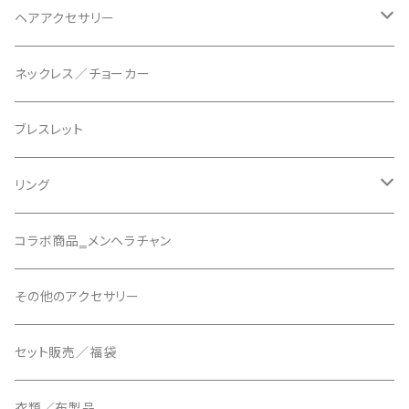
ヘアアクセサリー
天使の羽クリップ
ネックレス／チョーカー
悪魔の羽クリップ
ブレスレット
組紐シリーズ
リング
リボンバレッタシリーズ
アーマーリング【AMRG】
コラボ商品‗メンヘラチャン
その他のヘアアクセサリー
その他のアクセサリー
10cmクリップ
セット販売／福袋
衣類／布製品