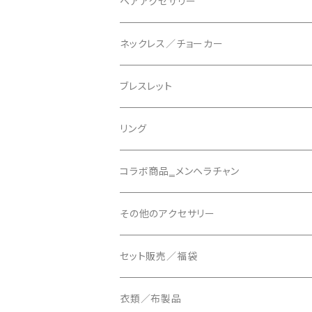
ヘアアクセサリー
天使の羽クリップ
ネックレス／チョーカー
悪魔の羽クリップ
ブレスレット
組紐シリーズ
リング
リボンバレッタシリーズ
アーマーリング【AMRG】
コラボ商品‗メンヘラチャン
その他のヘアアクセサリー
その他のアクセサリー
10cmクリップ
セット販売／福袋
衣類／布製品