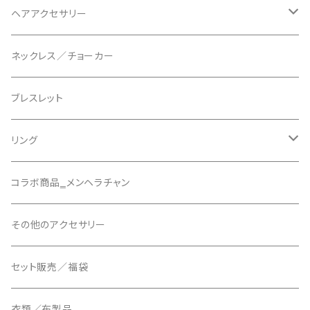
ヘアアクセサリー
天使の羽クリップ
ネックレス／チョーカー
悪魔の羽クリップ
ブレスレット
組紐シリーズ
リング
リボンバレッタシリーズ
アーマーリング【AMRG】
コラボ商品‗メンヘラチャン
その他のヘアアクセサリー
その他のアクセサリー
10cmクリップ
セット販売／福袋
衣類／布製品